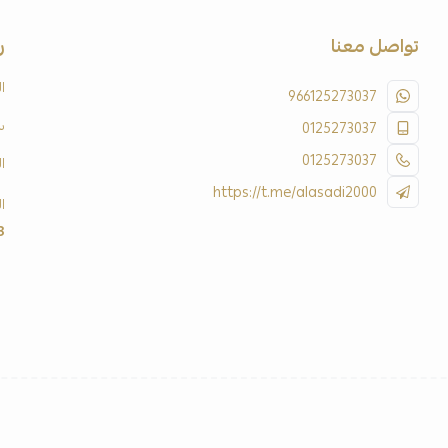
تواصل معنا
ر
ا
966125273037
س
0125273037
0125273037
ا
https://t.me/alasadi2000
ا
3