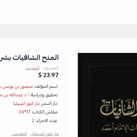
المنح الشافيات بشرح 
التصنيف:
الحديث
23.97 $
اسم المؤلف:
منصور بن يونس بن
تحقيق ودراسة:
ا د عبدالله بن 
دار النشر:
دار كنوز اشبيليا
مقاس الكتاب:
17*24
عدد الاجزاء:
2
دار كنوز اشبيليا ,
الحديث ,