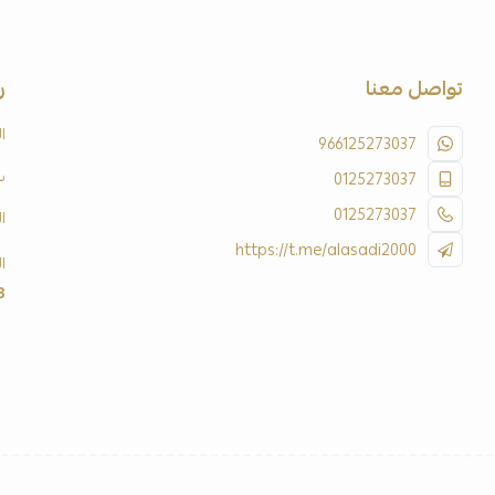
تواصل معنا
ر
ا
966125273037
س
0125273037
0125273037
ا
https://t.me/alasadi2000
ا
3