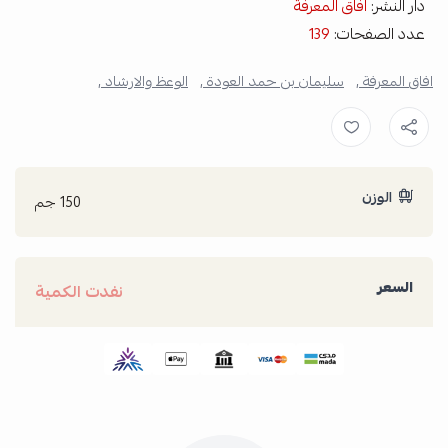
دار النشر:
افاق المعرفة
عدد الصفحات:
139
افاق المعرفة ,
سليمان بن حمد العودة ,
الوعظ والارشاد ,
الوزن
150 جم
السعر
نفدت الكمية