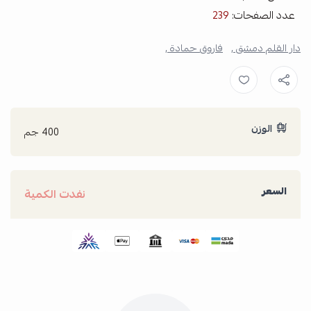
عدد الصفحات:
239
دار القلم دمشق ,
فاروق حمادة ,
الوزن
400 جم
السعر
نفدت الكمية