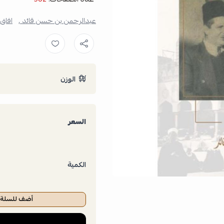
عبدالرحمن بن حسن قائد ,
افاق 
الوزن
السعر
الكمية
أضف للسلة