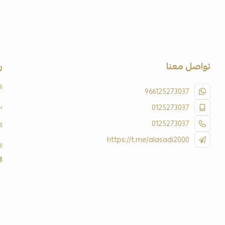
تواصل معنا
ر
ا
966125273037
س
0125273037
0125273037
ا
https://t.me/alasadi2000
ا
3