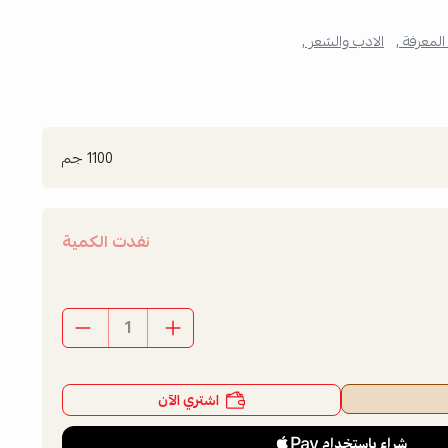
المعرفة ,
الادب والشعر ,
1100 جم
نفدت الكمية
اشتري الآن