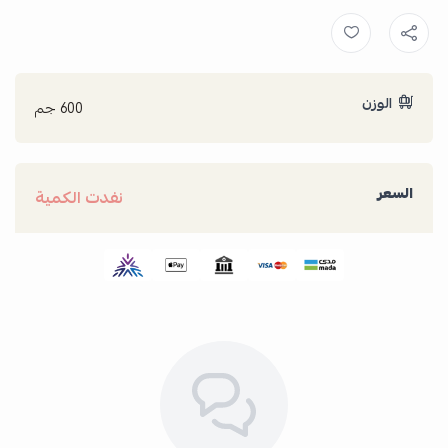
الوزن
600 جم
السعر
نفدت الكمية