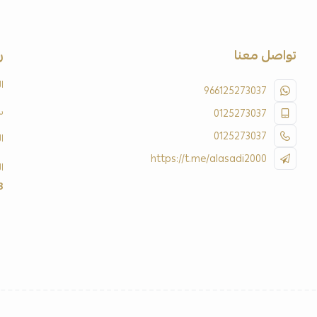
تواصل معنا
ر
ا
966125273037
س
0125273037
0125273037
ا
https://t.me/alasadi2000
ا
3