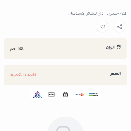
فقه حنبلي ,
دار البشائر الاسلامية ,
الوزن
500 جم
السعر
نفدت الكمية