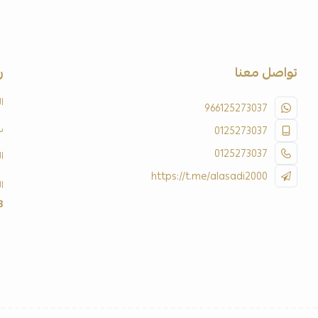
تواصل معنا
ر
ا
966125273037
س
0125273037
0125273037
ا
https://t.me/alasadi2000
ا
3