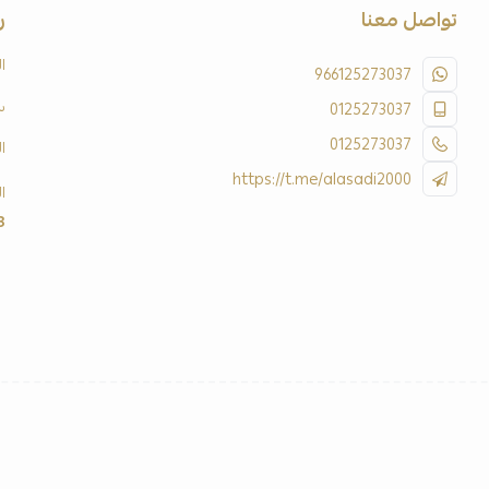
تواصل معنا
ر
ا
966125273037
س
0125273037
0125273037
ا
https://t.me/alasadi2000
ا
3