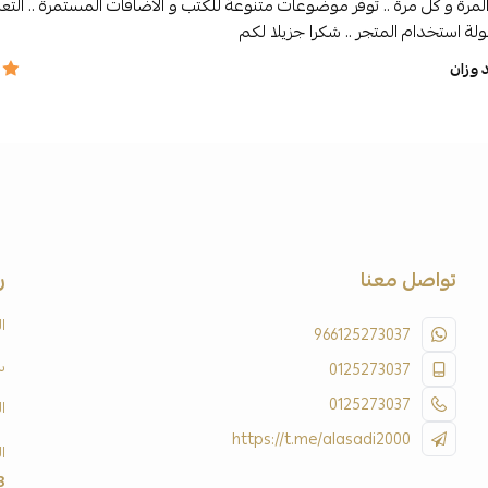
مرة و كل مرة .. توفر موضوعات متنوعة للكتب و الاضافات المستمرة .. التعام
لة استخدام المتجر .. شكرا جزيلا لكم
وزان
تواصل معنا
ر
ا
966125273037
س
0125273037
0125273037
ا
https://t.me/alasadi2000
ا
3