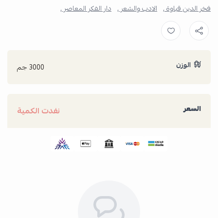
فخر الدين قباوة ,
الادب والشعر ,
دار الفكر المعاصر ,
الوزن
3000 جم
السعر
نفدت الكمية