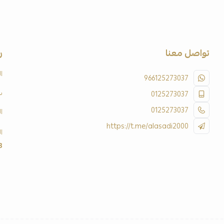
تواصل معنا
ر
ا
966125273037
س
0125273037
0125273037
ا
https://t.me/alasadi2000
ا
3