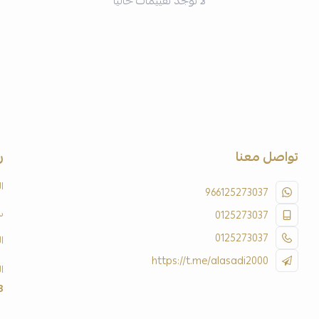
لا توجد تقييمات حاليا
تواصل معنا
ر
ا
966125273037
س
0125273037
0125273037
ا
https://t.me/alasadi2000
ا
3