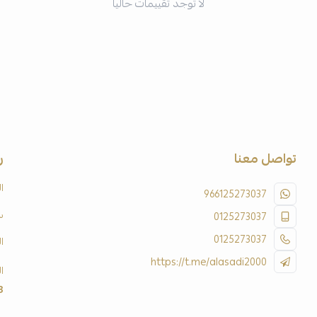
لا توجد تقييمات حاليا
تواصل معنا
ر
ا
966125273037
س
0125273037
0125273037
ا
https://t.me/alasadi2000
ا
3