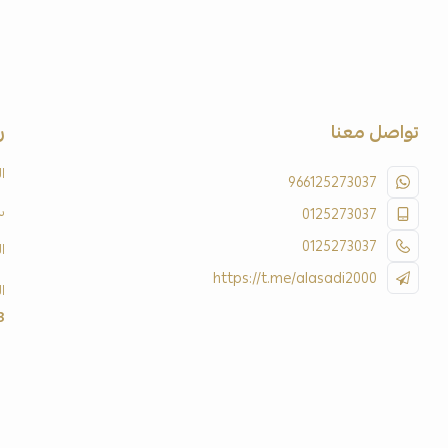
تواصل معنا
ر
ا
966125273037
س
0125273037
0125273037
ا
https://t.me/alasadi2000
ا
3