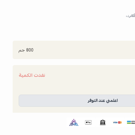
عي ,
800 جم
نفدت الكمية
اعلمني عند التوفر