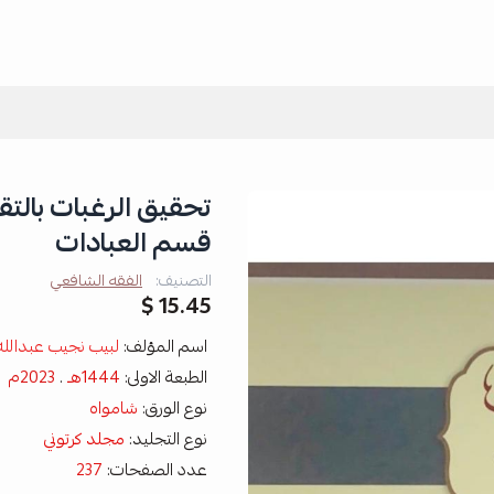
تحقيق الرغبات بالت
قسم العبادات
التصنيف:
الفقه الشافعي
15.45 $
اسم المؤلف:
لبيب نجيب عبدالله
الطبعة الاولى:
1444هـ
.
2023م
نوع الورق:
شامواه
نوع التجليد:
مجلد كرتوني
عدد الصفحات:
237