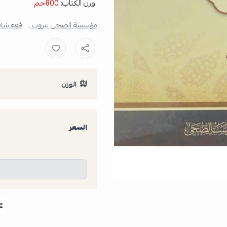
وزن الكتاب:
800جم
مؤسسة الضحى بيروت ,
فقه شاف
الوزن
السعر