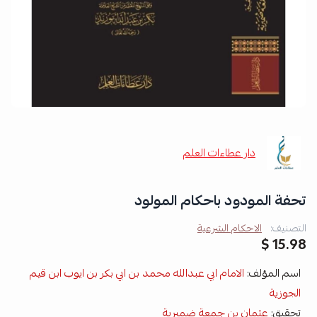
دار عطاءات العلم
تحفة المودود باحكام المولود
التصنيف:
الاحكام الشرعية
15.98 $
اسم المؤلف:
الامام ابي عبدالله محمد بن ابي بكر بن ايوب ابن قيم
الجوزية
تحقيق:
عثمان بن جمعة ضميرية