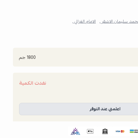
مد سليمان الاشقر ,
الامام الغزالي ,
1800 جم
نفدت الكمية
اعلمني عند التوفر