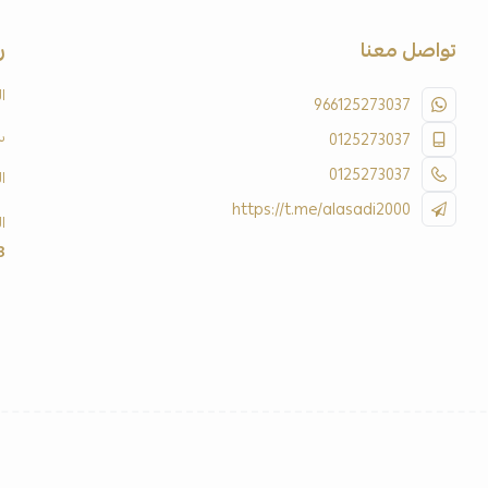
تواصل معنا
ر
ا
966125273037
س
0125273037
0125273037
ا
https://t.me/alasadi2000
ا
3