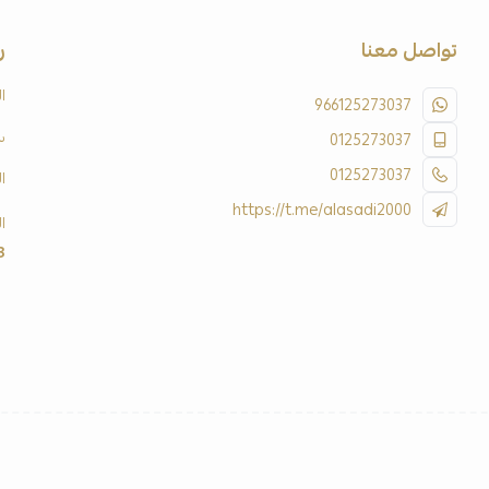
تواصل معنا
ر
ا
966125273037
س
0125273037
0125273037
ا
https://t.me/alasadi2000
ا
3