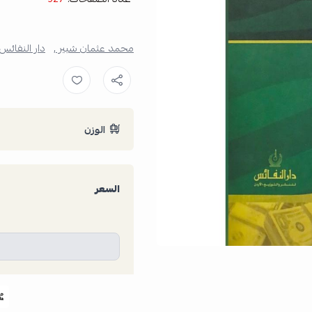
محمد عثمان شبير ,
دار النفائس 
الوزن
السعر