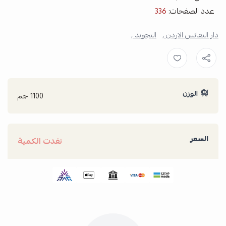
عدد الصفحات:
336
دار النفائس الاردن ,
التجويد ,
الوزن
1100 جم
السعر
نفدت الكمية