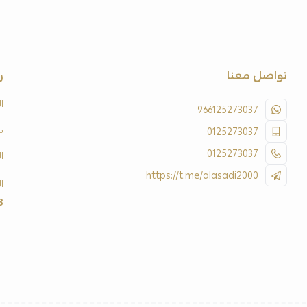
تواصل معنا
ر
ا
966125273037
س
0125273037
0125273037
ا
https://t.me/alasadi2000
ا
3