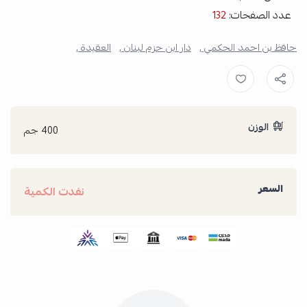
عدد الصفحات:
132
حافظ بن احمد الحكمي ,
دار ابن حزم لبنان ,
العقيدة ,
الوزن
400 جم
السعر
نفدت الكمية