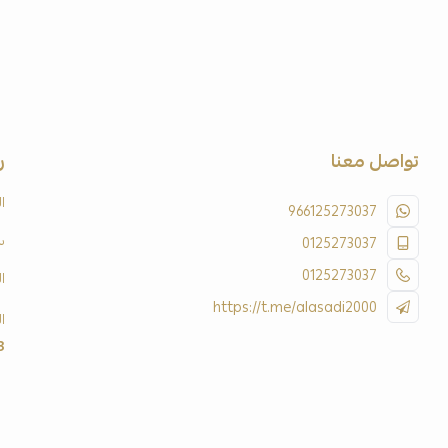
تواصل معنا
ر
ا
966125273037
س
0125273037
0125273037
ا
https://t.me/alasadi2000
ا
3