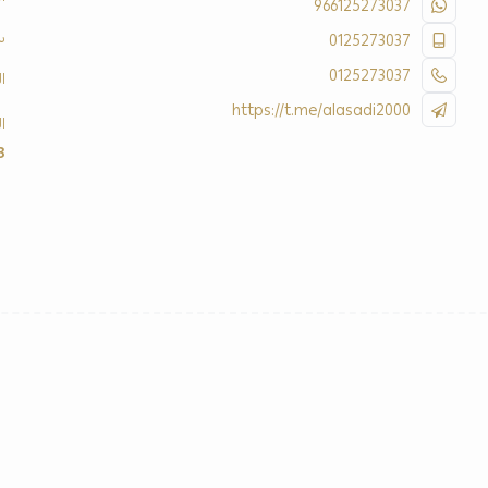
966125273037
س
0125273037
0125273037
ا
https://t.me/alasadi2000
ا
3