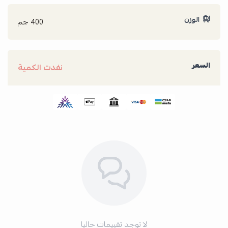
الوزن
400 جم
السعر
نفدت الكمية
لا توجد تقييمات حاليا