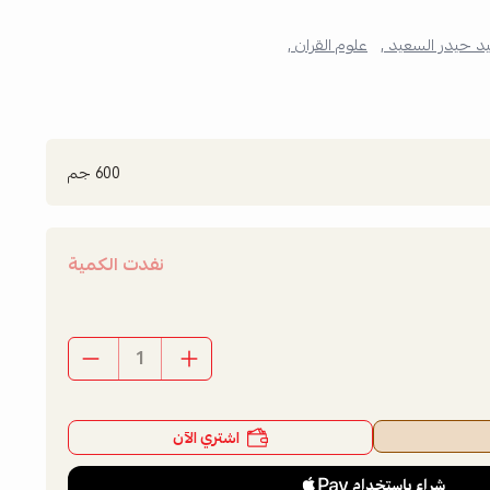
 حيدر السعيد ,
علوم القران ,
600 جم
نفدت الكمية
اشتري الآن