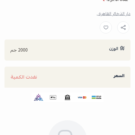
دار الذخائر القاهرة ,
الوزن
2000 جم
السعر
نفدت الكمية