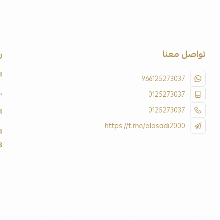
تواصل معنا
ر
ا
966125273037
س
0125273037
0125273037
ا
https://t.me/alasadi2000
ا
3