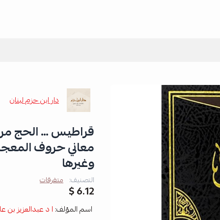
دار ابن حزم لبنان
قراطيس … الحج مرة ف
معاني حروف المعجم 
وغيرها
التصنيف:
متفرقات
6.12 $
اسم المؤلف:
ا د عبدالعزيز بن عل