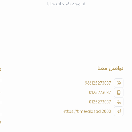
لا توجد تقييمات حاليا
تواصل معنا
ر
ا
966125273037
س
0125273037
0125273037
ا
https://t.me/alasadi2000
ا
3