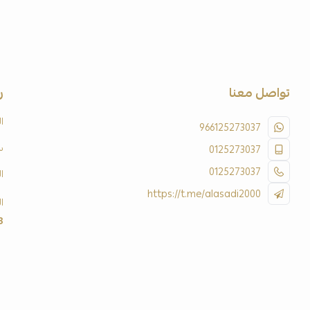
تواصل معنا
ر
ا
966125273037
س
0125273037
0125273037
ا
https://t.me/alasadi2000
ا
3