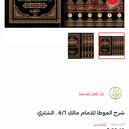
دار كنوز اشبيليا
شرح الموطا للامام مالك 6/1 . الشثري
التصنيف:
الحديث