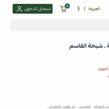
0
العربية
|
$
تسجيل الدخول
ة . شيخة القاسم
 النووي
ين النووية ,
الحديث ,
دار اطلس الخضراء ,