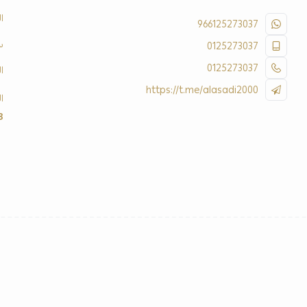
ا
966125273037
س
0125273037
0125273037
ا
https://t.me/alasadi2000
ا
3