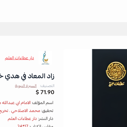
دار عطاءات العلم
زاد المعاد في هدي خير ا
التصنيف:
السيرة النبوية
71.90 $
اسم المؤلف:
الامام ابي عبدالله
تحقيق:
محمد الاصلاحي . تخريج
دار النشر:
دار عطاءات العلم
مقاس الكتاب:
17*24