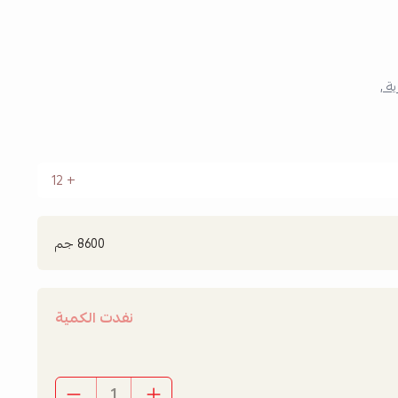
ة ,
12
8600 جم
نفدت الكمية