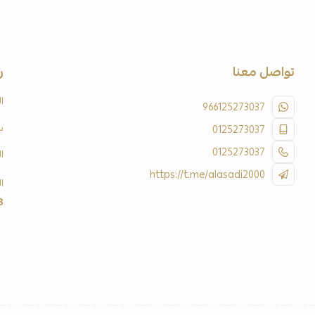
تواصل معنا
ر
ا
966125273037
س
0125273037
0125273037
ا
https://t.me/alasadi2000
ا
3