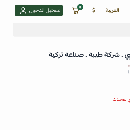
0
العربية
|
$
تسجيل الدخول
شركة طيبة . صناعة تركية
ب
)
 بعجلات