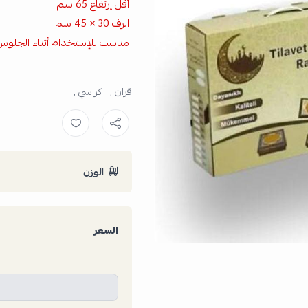
أقل إرتفاع 65 سم
الرف 30 × 45 سم
مناسب للإستخدام أثناء الجلوس
قران ,
كراسي ,
الوزن
السعر