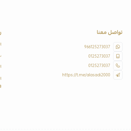
تواصل معنا
ر
ا
966125273037
س
0125273037
0125273037
ا
https://t.me/alasadi2000
ا
3