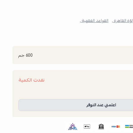
لؤة القاهرة ,
القواعد الفقهية ,
600 جم
نفدت الكمية
اعلمني عند التوفر