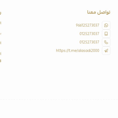
تواصل معنا
ر
ا
966125273037
س
0125273037
0125273037
ا
https://t.me/alasadi2000
ا
3