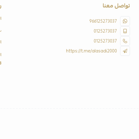
تواصل معنا
ر
ا
966125273037
س
0125273037
0125273037
ا
https://t.me/alasadi2000
ا
3