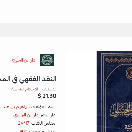
دار ابن الجوزي
النقد الفقهي في الم
التصنيف:
الاحكام الشرعية
21.30 $
اسم المؤلف:
د ابراهيم بن عب
دار النشر:
دار ابن الجوزي
مقاس الكتاب:
17*24
عدد الصفحات:
800