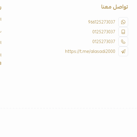
تواصل معنا
ر
ا
966125273037
س
0125273037
0125273037
ا
https://t.me/alasadi2000
ا
3