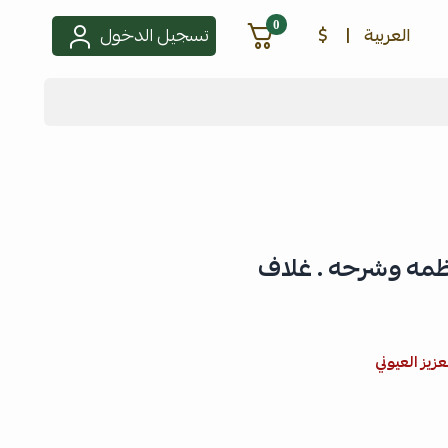
0
العربية
|
$
تسجيل الدخول
نظمه وشرحه . غلاف
زيز العيوني