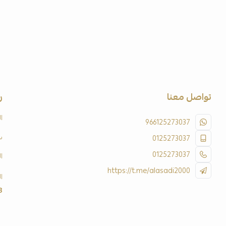
تواصل معنا
ر
ا
966125273037
س
0125273037
0125273037
ا
https://t.me/alasadi2000
ا
3