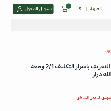
0
العربية
|
$
تسجيل الدخول
رون
الموافقات او عنوان التعريف باسرار التكليف 2/1 ومعه
له دراز
 موسى اللخمي الشاطبي