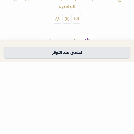
الجامعية
موثّق في منصة الأعمال
اعلمني عند التوفر
السجل التجاري
4031039475
تواصل معنا
روابط مهمة
المدونة
طلب الكميات
سياسة الاستخدام
سياسة الاستبدال والاسترجاع
والخصوصية