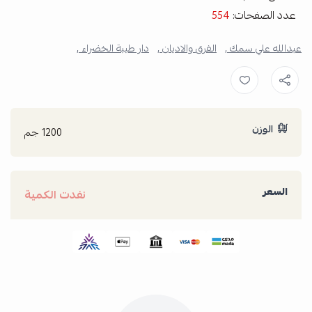
عدد الصفحات:
554
عبدالله علي سمك ,
الفرق والاديان ,
دار طيبة الخضراء ,
الوزن
1200 جم
السعر
نفدت الكمية