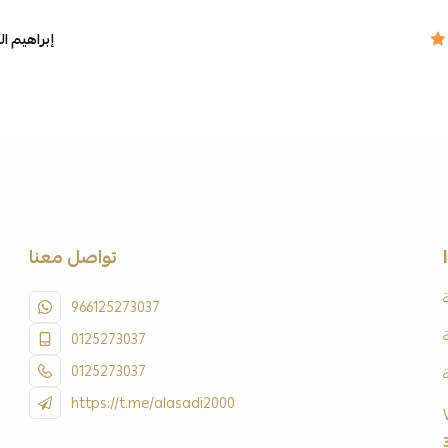
إبراهيم ا
تواصل معنا
966125273037
0125273037
0125273037
https://t.me/alasadi2000