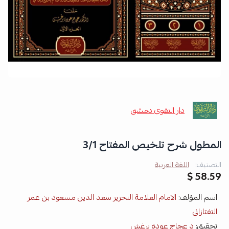
دار التقوى دمشق
المطول شرح تلخيص المفتاح 3/1
التصنيف:
اللغة العربية
58.59 $
اسم المؤلف:
الامام العلامة النحرير سعد الدين مسعود بن عمر
التفتازاني
تحقيق:
د عجاج عودة برغش