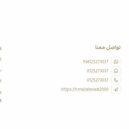
تواصل معنا
ر
ا
966125273037
س
0125273037
0125273037
ا
https://t.me/alasadi2000
ا
3