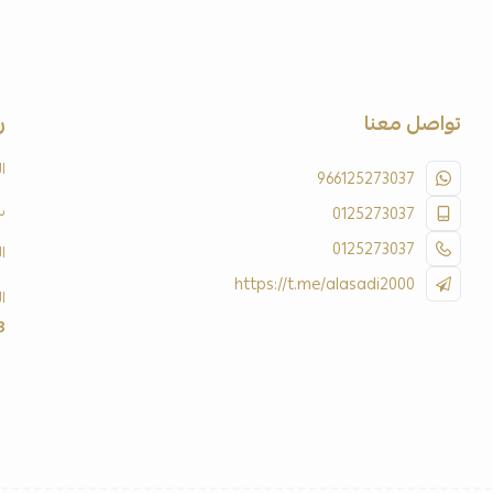
تواصل معنا
ر
ا
966125273037
س
0125273037
0125273037
ا
https://t.me/alasadi2000
ا
3