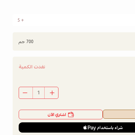
5
700 جم
نفدت الكمية
اشتري الآن