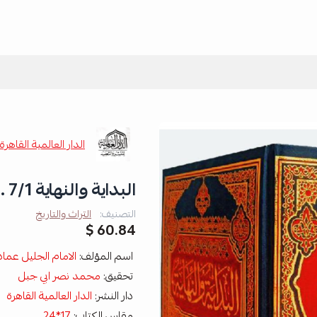
الدار العالمية القاهرة
البداية والنهاية 7/1 . ابن كثير
التصنيف:
التراث والتاريخ
60.84 $
اسم المؤلف:
الامام الجليل عماد
تحقيق:
محمد نصر ابي جبل
دار النشر:
الدار العالمية القاهرة
مقاس الكتاب:
17*24