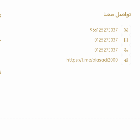
تواصل معنا
ر
ا
966125273037
س
0125273037
0125273037
ا
https://t.me/alasadi2000
ا
3