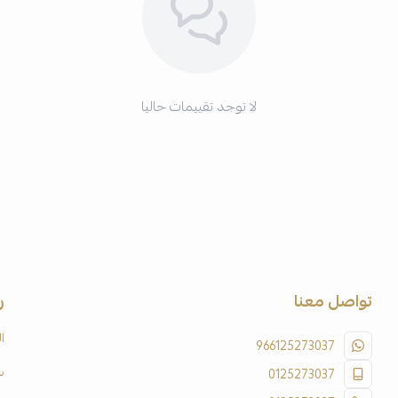
لا توجد تقييمات حاليا
تواصل معنا
ر
ا
966125273037
س
0125273037