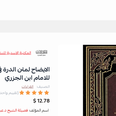
المكتبة الاسدية للنش
الايضاح لمتن الدرة ف
للامام ابن الجزري
التصنيف:
القراءات
(تقييم واحد
12.78 $
اسم المؤلف:
فضيلة الشيخ د.عبد