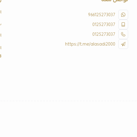
ا
966125273037
س
0125273037
0125273037
ا
https://t.me/alasadi2000
ا
3